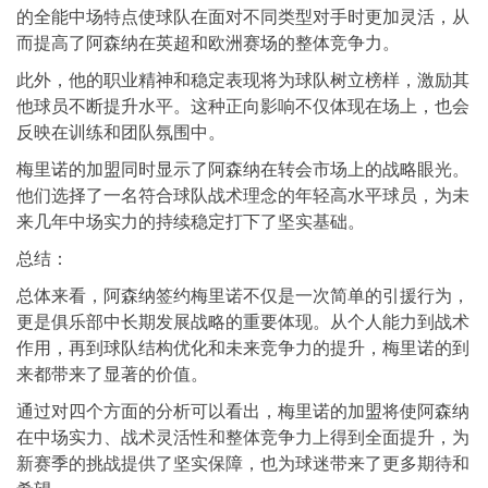
的全能中场特点使球队在面对不同类型对手时更加灵活，从
而提高了阿森纳在英超和欧洲赛场的整体竞争力。
此外，他的职业精神和稳定表现将为球队树立榜样，激励其
他球员不断提升水平。这种正向影响不仅体现在场上，也会
反映在训练和团队氛围中。
梅里诺的加盟同时显示了阿森纳在转会市场上的战略眼光。
他们选择了一名符合球队战术理念的年轻高水平球员，为未
来几年中场实力的持续稳定打下了坚实基础。
总结：
总体来看，阿森纳签约梅里诺不仅是一次简单的引援行为，
更是俱乐部中长期发展战略的重要体现。从个人能力到战术
作用，再到球队结构优化和未来竞争力的提升，梅里诺的到
来都带来了显著的价值。
通过对四个方面的分析可以看出，梅里诺的加盟将使阿森纳
在中场实力、战术灵活性和整体竞争力上得到全面提升，为
新赛季的挑战提供了坚实保障，也为球迷带来了更多期待和