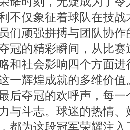
荣耀时刻，无疑成为了令
利不仅象征着球队在技战
员们顽强拼搏与团队协作
夺冠的精彩瞬间，从比赛
略和社会影响四个方面进
这一辉煌成就的多维价值
最后夺冠的欢呼声，每一
力与斗志。球迷的热情、
，都为这段冠军荣耀注入