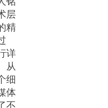
人铭
术层
的精
过
行详
。从
个细
媒体
了不