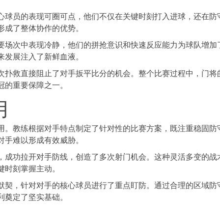
心球员的表现可圈可点，他们不仅在关键时刻打入进球，还在防
形成了整体协作的优势。
要场次中表现冷静，他们的拼抢意识和快速反应能力为球队增加
来发展注入了新鲜血液。
次扑救直接阻止了对手扳平比分的机会。整个比赛过程中，门将
冠的重要保障之一。
用
用。教练根据对手特点制定了针对性的比赛方案，既注重稳固防
对手难以形成有效威胁。
，成功拉开对手防线，创造了多次射门机会。这种灵活多变的战
键时刻掌握主动。
默契，针对对手的核心球员进行了重点盯防。通过合理的区域防
利奠定了坚实基础。