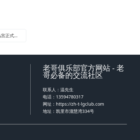
下一篇：埃迪恩凯蒂亚以3000万英镑转会水晶宫正式告别阿森纳结束十年征程
老哥俱乐部官方网站 - 老
哥必备的交流社区
联系人：温先生
电话：13594780317
网址：
https://zh-t-lgclub.com
地址：凯里市溜慧湾334号