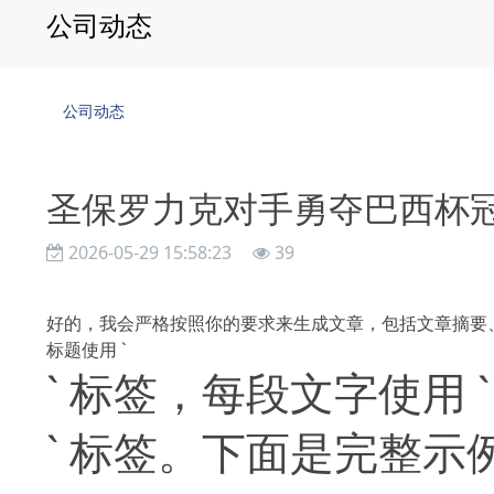
公司动态
公司动态
圣保罗力克对手勇夺巴西杯
2026-05-29 15:58:23
39
好的，我会严格按照你的要求来生成文章，包括文章摘要
标题使用 `
` 标签，每段文字使用 `
` 标签。下面是完整示