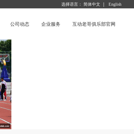
|
选择语言：
简体中文
English
公司动态
企业服务
互动老哥俱乐部官网