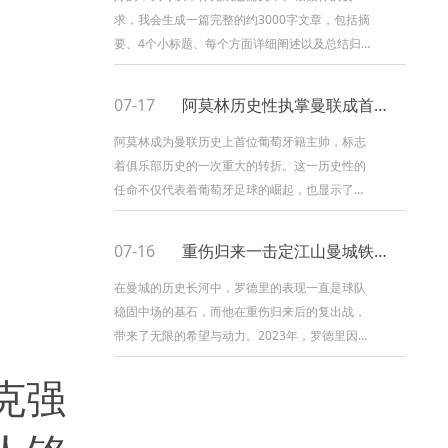
求，我会生成一篇完整的约3000字文章，包括摘
要、4个小标题、每个方面详细阐述以及总结归
纳，格式也会严格按照你提供的HTML样式。下
面是文章示例： ---在本届...
07-17
阿莫林历史性执掌曼联成首位葡萄牙籍主帅
阿莫林成为曼联历史上首位葡萄牙籍主帅，标志
着俱乐部历史的一次重大的转折。这一历史性的
任命不仅代表着葡萄牙足球的崛起，也显示了曼
联在教练选择上的多样性和国际化。阿莫林以其
出色的战术能力、丰富的执教经验和...
07-16
重伤归来一击定江山曼城铁腰罗德里复出首战绝杀点燃王者气势再启
在曼城的历史长河中，罗德里的表现一直是球队
稳固中场的基石，而他在重伤归来后的复出战，
带来了无限的希望与动力。2023年，罗德里因伤
缺席了一段时间，然而他以一种令人瞩目的方式
克强
重返赛场，并且在复出首战中上...