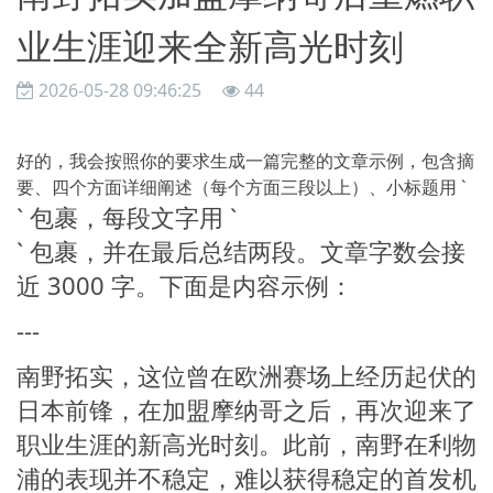
业生涯迎来全新高光时刻
2026-05-28 09:46:25
44
好的，我会按照你的要求生成一篇完整的文章示例，包含摘
要、四个方面详细阐述（每个方面三段以上）、小标题用 `
` 包裹，每段文字用 `
` 包裹，并在最后总结两段。文章字数会接
近 3000 字。下面是内容示例：
---
南野拓实，这位曾在欧洲赛场上经历起伏的
日本前锋，在加盟摩纳哥之后，再次迎来了
职业生涯的新高光时刻。此前，南野在利物
浦的表现并不稳定，难以获得稳定的首发机