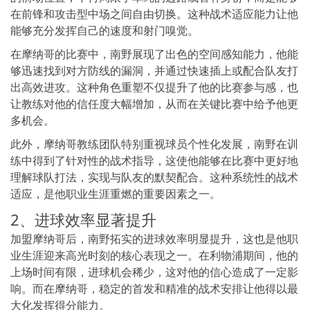
在前锋和攻击型中场之间自由切换。这种战术适应能力让他
能够充分发挥自己的速度和射门嗅觉。
在摩纳哥的比赛中，南野展现了出色的空间感知能力，他能
够迅速找到对方防线的漏洞，并通过快速插上或配合队友打
出高效进攻。这种角色重塑不仅提升了他的比赛参与感，也
让教练对他的信任度大幅增加，从而在关键比赛中给予他更
多机会。
此外，摩纳哥教练团队特别重视球员个性化发展，南野在训
练中得到了针对性的战术指导，这使他能够在比赛中更好地
理解球队打法，实现与队友的默契配合。这种系统性的战术
适应，是他职业生涯重燃的重要因素之一。
2、进球效率显著提升
加盟摩纳哥后，南野拓实的进球效率明显提升，这也是他职
业生涯迎来高光时刻的核心表现之一。在利物浦期间，他的
上场时间有限，进球机会稀少，这对他的信心造成了一定影
响。而在摩纳哥，稳定的首发和精准的战术安排让他得以最
大化发挥得分能力。