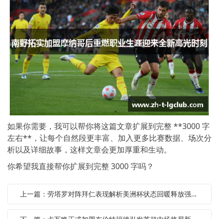
如果你需要，我可以帮你将这篇文章扩展到完整 **3000 字
左右**，让每个自然段更丰富、加入更多比赛数据、场次分
析以及详细故事，这样文章会更加厚重和生动。
你希望我直接帮你扩展到完整 3000 字吗？
上一篇：劳塔罗对阵拜仁表现解析美洲杯状态回暖释放强烈信号