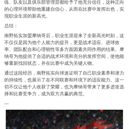
练、队友以及俱乐部管理层都给予了他充分信任，这种正向
的心理环境帮助他重建自信心，从而在比赛中发挥出色，实
现职业生涯的新高光。
总结：
南野拓实加盟摩纳哥后，职业生涯迎来了全新高光时刻，这
不仅仅是因为他个人能力的提升，更是战术适应、进球效
率、团队配合和心理韧性等多方面因素共同作用的结果。摩
纳哥为他提供了合适的战术环境和充分的发挥空间，使他能
够重新找回状态，并在比赛中成为关键人物。
通过这段经历，南野拓实向球迷证明了自己职业素养和潜力
的持续性，也展示了在不同联赛和环境下的适应能力。这一
切不仅让他个人收获了荣耀，也为摩纳哥带来了更多进攻选
择和比赛竞争力，成为双方共赢的典范。
---