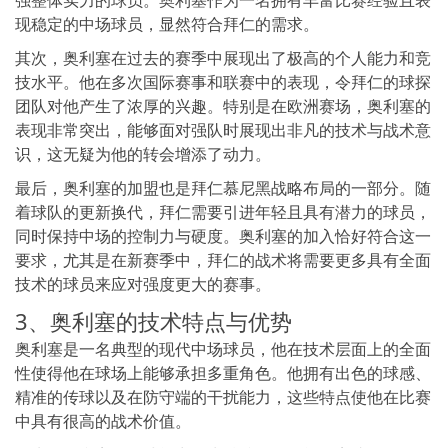
强整体实力的球员。奥利塞作为一名拥有丰富比赛经验且表
现稳定的中场球员，显然符合拜仁的需求。
其次，奥利塞在过去的赛季中展现出了极高的个人能力和竞
技水平。他在多次国际赛事和联赛中的表现，令拜仁的球探
团队对他产生了浓厚的兴趣。特别是在欧洲赛场，奥利塞的
表现非常突出，能够面对强队时展现出非凡的技术与战术意
识，这无疑为他的转会增添了动力。
最后，奥利塞的加盟也是拜仁慕尼黑战略布局的一部分。随
着球队的更新换代，拜仁需要引进年轻且具有潜力的球员，
同时保持中场的控制力与硬度。奥利塞的加入恰好符合这一
要求，尤其是在新赛季中，拜仁的战术将需要更多具有全面
技术的球员来应对强度更大的赛事。
3、奥利塞的技术特点与优势
奥利塞是一名典型的现代中场球员，他在技术层面上的全面
性使得他在球场上能够承担多重角色。他拥有出色的球感、
精准的传球以及在防守端的干扰能力，这些特点使他在比赛
中具有很高的战术价值。