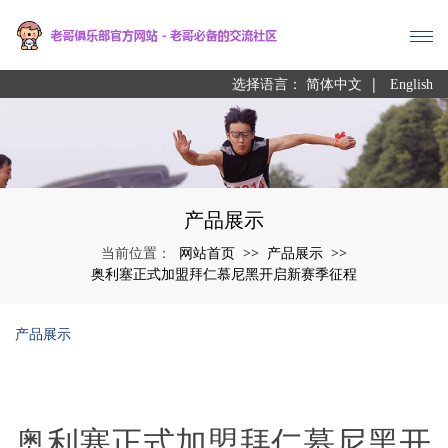
|
选择语言：
简体中文
English
产品展示
网站首页
产品展示
当前位置：
>>
>>
奥利塞正式加盟拜仁慕尼黑开启新赛季征程
产品展示
奥利塞正式加盟拜仁慕尼黑开