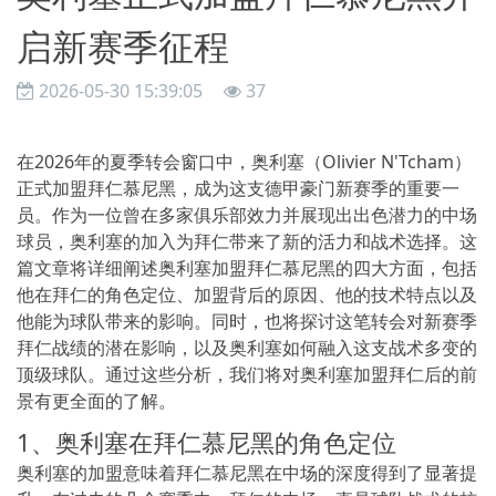
启新赛季征程
2026-05-30 15:39:05
37
在2026年的夏季转会窗口中，奥利塞（Olivier N'Tcham）
正式加盟拜仁慕尼黑，成为这支德甲豪门新赛季的重要一
员。作为一位曾在多家俱乐部效力并展现出出色潜力的中场
球员，奥利塞的加入为拜仁带来了新的活力和战术选择。这
篇文章将详细阐述奥利塞加盟拜仁慕尼黑的四大方面，包括
他在拜仁的角色定位、加盟背后的原因、他的技术特点以及
他能为球队带来的影响。同时，也将探讨这笔转会对新赛季
拜仁战绩的潜在影响，以及奥利塞如何融入这支战术多变的
顶级球队。通过这些分析，我们将对奥利塞加盟拜仁后的前
景有更全面的了解。
1、奥利塞在拜仁慕尼黑的角色定位
奥利塞的加盟意味着拜仁慕尼黑在中场的深度得到了显著提