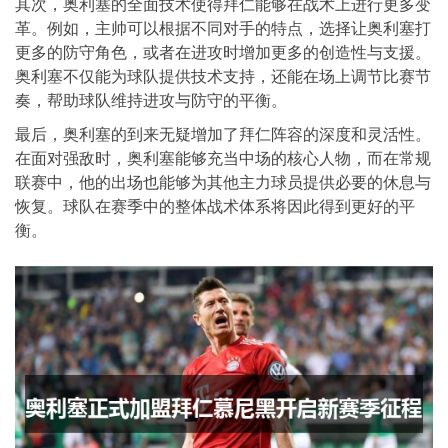
其次，奥利塞的全面技术使得拜仁能够在战术上进行更多变
革。例如，主帅可以根据不同对手的特点，选择让奥利塞打
更多的防守角色，或者在进攻时增加更多的创造性与支援。
奥利塞不仅能为球队提供技术支持，还能在场上调节比赛节
奏，帮助球队维持进攻与防守的平衡。
最后，奥利塞的到来无疑增加了拜仁阵容的深度和灵活性。
在面对强敌时，奥利塞能够充当中场的核心人物，而在常规
联赛中，他的出场也能够为其他主力球员提供必要的休息与
恢复。球队在赛季中的整体战术体系将因此得到更好的平
衡。