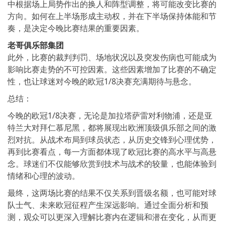
中根据场上局势作出的换人和阵型调整，将可能改变比赛的
方向。如何在上半场形成主动权，并在下半场保持体能和节
奏，是决定今晚比赛结果的重要因素。
老哥俱乐部集团
此外，比赛的裁判判罚、场地状况以及突发伤病也可能成为
影响比赛走势的不可控因素。这些因素增加了比赛的不确定
性，也让球迷对今晚的欧冠1/8决赛充满期待与悬念。
总结：
今晚的欧冠1/8决赛，无论是加拉塔萨雷对利物浦，还是亚
特兰大对拜仁慕尼黑，都将展现出欧洲顶级俱乐部之间的激
烈对抗。从战术布局到球员状态，从历史交锋到心理优势，
再到比赛看点，每一方面都体现了欧冠比赛的高水平与高悬
念。球迷们不仅能够欣赏到技术与战术的较量，也能体验到
情绪和心理的波动。
最终，这两场比赛的结果不仅关系到晋级名额，也可能对球
队士气、未来欧冠征程产生深远影响。通过全面分析和预
测，观众可以更深入理解比赛内在逻辑和潜在变化，从而更