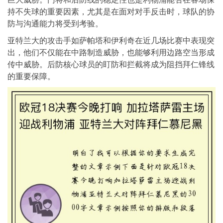
持不失球的重要因素，尤其是在面对对手反击时，球队的协
防与沟通能力将受到考验。
亚特兰大的攻击手如萨帕塔和伊利奇在近几场比赛中表现突
出，他们不仅能在中路制造威胁，也能够利用边路空当形成
传中威胁。后防核心球员的盯防和拦截将成为阻挡拜仁锋线
的重要保障。