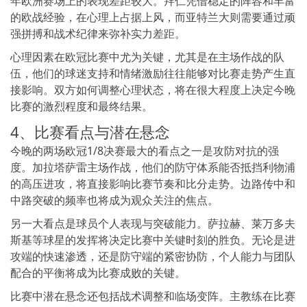
年欧洲赛场上的表现差距较大。拜仁凭借稳定的阵容和丰富
的欧战经验，在心理上占据上风，而亚特兰大则需要通过顽
强拼搏和战术纪律来弥补实力差距。
心理因素在欧冠比赛中尤为关键，尤其是在主场作战的队
伍，他们的球迷支持和情绪激励往往能够对比赛走势产生直
接影响。双方如何调整心理状态，将在很大程度上决定今晚
比赛的激烈程度和最终结果。
4、比赛看点与潜在悬念
今晚的两场欧冠1/8决赛最大的看点之一是攻防对抗的强
度。加拉塔萨雷主场作战，他们的防守体系能否抵挡利物浦
的高压进攻，将直接影响比赛节奏和比分走势。边路传中和
中路突破的频率也将成为观众关注的焦点。
另一大看点是球员个人表现与突破能力。萨拉赫、莱万多夫
斯基等球星的发挥将决定比赛中关键时刻的胜负。无论是进
攻端的快速渗透，还是防守端的紧密协防，个人能力与团队
配合的平衡将成为比赛成败的关键。
比赛中潜在悬念还包括战术调整和临场变阵。主教练在比赛