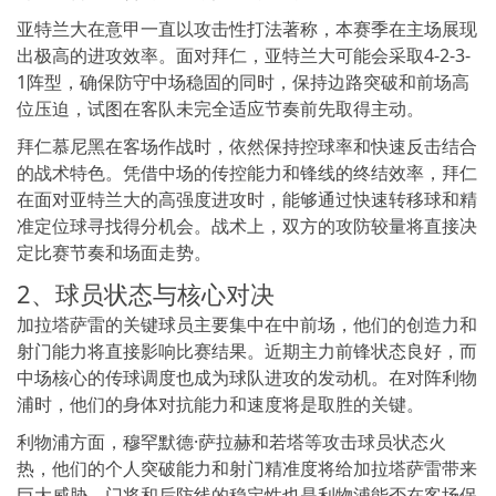
亚特兰大在意甲一直以攻击性打法著称，本赛季在主场展现
出极高的进攻效率。面对拜仁，亚特兰大可能会采取4-2-3-
1阵型，确保防守中场稳固的同时，保持边路突破和前场高
位压迫，试图在客队未完全适应节奏前先取得主动。
拜仁慕尼黑在客场作战时，依然保持控球率和快速反击结合
的战术特色。凭借中场的传控能力和锋线的终结效率，拜仁
在面对亚特兰大的高强度进攻时，能够通过快速转移球和精
准定位球寻找得分机会。战术上，双方的攻防较量将直接决
定比赛节奏和场面走势。
2、球员状态与核心对决
加拉塔萨雷的关键球员主要集中在中前场，他们的创造力和
射门能力将直接影响比赛结果。近期主力前锋状态良好，而
中场核心的传球调度也成为球队进攻的发动机。在对阵利物
浦时，他们的身体对抗能力和速度将是取胜的关键。
利物浦方面，穆罕默德·萨拉赫和若塔等攻击球员状态火
热，他们的个人突破能力和射门精准度将给加拉塔萨雷带来
巨大威胁。门将和后防线的稳定性也是利物浦能否在客场保