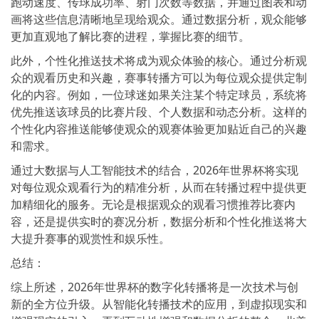
跑动速度、传球成功率、射门次数等数据，并通过图表和动
画将这些信息清晰地呈现给观众。通过数据分析，观众能够
更加直观地了解比赛的进程，掌握比赛的细节。
此外，个性化推送技术将成为观众体验的核心。通过分析观
众的观看历史和兴趣，赛事转播方可以为每位观众提供定制
化的内容。例如，一位球迷如果关注某个特定球员，系统将
优先推送该球员的比赛片段、个人数据和动态分析。这样的
个性化内容推送能够使观众的观赛体验更加贴近自己的兴趣
和需求。
通过大数据与人工智能技术的结合，2026年世界杯将实现
对每位观众观看行为的精准分析，从而在转播过程中提供更
加精细化的服务。无论是根据观众的观看习惯推荐比赛内
容，还是提供实时的赛况分析，数据分析和个性化推送将大
大提升赛事的观赏性和娱乐性。
总结：
综上所述，2026年世界杯的数字化转播将是一次技术与创
新的全方位升级。从智能化转播技术的应用，到虚拟现实和