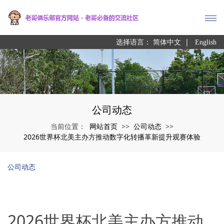
|
选择语言：
简体中文
English
公司动态
网站首页
公司动态
当前位置：
>>
>>
2026世界杯北美主办方推动数字化转播革新提升观赛体验
公司动态
2026世界杯北美主办方推动