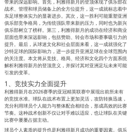
带来的深远影响。首先，利雅得新月的登顶体现了俱乐部在
战术、管理和球员储备上的全方位提升，这一成就标志着中
东足球整体实力的显著进步。其次，这一胜利可能重塑亚洲
俱乐部竞争格局，为传统强队带来新的压力，同时也为新兴
俱乐部树立了榜样。第三，利雅得新月的成功在经济和商业
层面也带来深远影响，包括赞助、转会市场和赛事吸引力的
提升。最后，从球迷文化和社会层面来看，这一成就强化了
沙特足球的国际影响力，进一步提升亚洲足球在全球范围内
的关注度。本文将从竞技、格局、经济和文化四个方面系统
解析利雅得新月的登顶意义，并探讨其对亚洲足坛未来可能
引发的变革。
1、竞技实力全面提升
利雅得新月在2026赛季的亚冠精英联赛中展现出前所未有
的竞技水准。球队在战术布置上更加灵活，攻防转换迅速，
充分利用球员个人能力与整体配合相结合，形成高效的比赛
节奏。这种战术创新不仅让对手难以适应，也让球队在关键
比赛中屡屡占据主动。
球员个人素质的提升也是利雅得新月成功的重要因素。俱乐