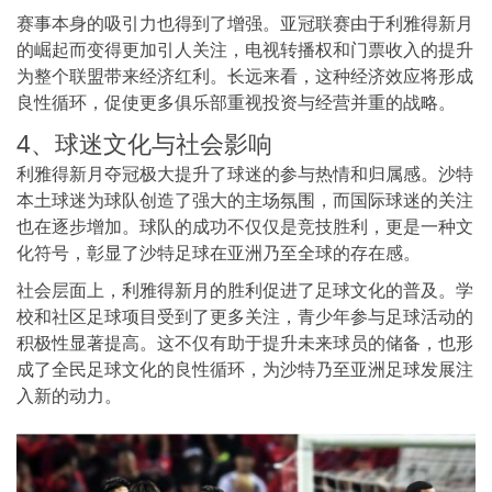
赛事本身的吸引力也得到了增强。亚冠联赛由于利雅得新月
的崛起而变得更加引人关注，电视转播权和门票收入的提升
为整个联盟带来经济红利。长远来看，这种经济效应将形成
良性循环，促使更多俱乐部重视投资与经营并重的战略。
4、球迷文化与社会影响
利雅得新月夺冠极大提升了球迷的参与热情和归属感。沙特
本土球迷为球队创造了强大的主场氛围，而国际球迷的关注
也在逐步增加。球队的成功不仅仅是竞技胜利，更是一种文
化符号，彰显了沙特足球在亚洲乃至全球的存在感。
社会层面上，利雅得新月的胜利促进了足球文化的普及。学
校和社区足球项目受到了更多关注，青少年参与足球活动的
积极性显著提高。这不仅有助于提升未来球员的储备，也形
成了全民足球文化的良性循环，为沙特乃至亚洲足球发展注
入新的动力。