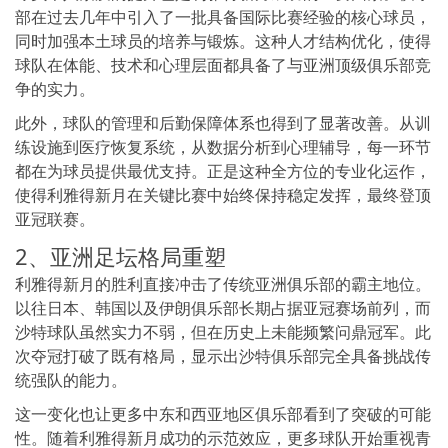
部在过去几年中引入了一批具备国际比赛经验的核心球员，
同时加强本土球员的培养与锻炼。这种人才结构优化，使得
球队在体能、技术和心理层面都具备了与亚洲顶级俱乐部竞
争的实力。
此外，球队的管理和后勤保障体系也得到了显著改善。从训
练设施到医疗恢复系统，从数据分析到心理辅导，每一环节
都在为球员提供最优支持。正是这种全方位的专业化运作，
使得利雅得新月在关键比赛中始终保持稳定发挥，最终登顶
亚冠联赛。
2、亚洲足坛格局重塑
利雅得新月的胜利直接冲击了传统亚洲俱乐部的霸主地位。
以往日本、韩国以及伊朗俱乐部长期占据亚冠赛场前列，而
沙特球队虽然实力不弱，但在历史上未能频繁问鼎冠军。此
次夺冠打破了既有格局，显示出沙特俱乐部完全具备挑战传
统强队的能力。
这一变化也让更多中东和西亚地区俱乐部看到了突破的可能
性。随着利雅得新月成功的示范效应，更多球队开始重视青