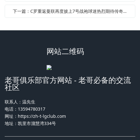
下一篇：C罗重返曼联再度披上7号战袍球迷热烈期待传奇归来
网站二维码
老哥俱乐部官方网站 - 老哥必备的交流
社区
联系人：温先生
电话：13594780317
网址：
https://zh-t-lgclub.com
地址：凯里市溜慧湾334号