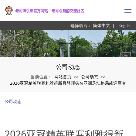
|
选择语言：
简体中文
English
公司动态
网站首页
公司动态
当前位置：
>>
>>
2026亚冠精英联赛利雅得新月登顶头名亚洲足坛格局或迎巨变
公司动态
2026亚冠精英联赛利雅得新