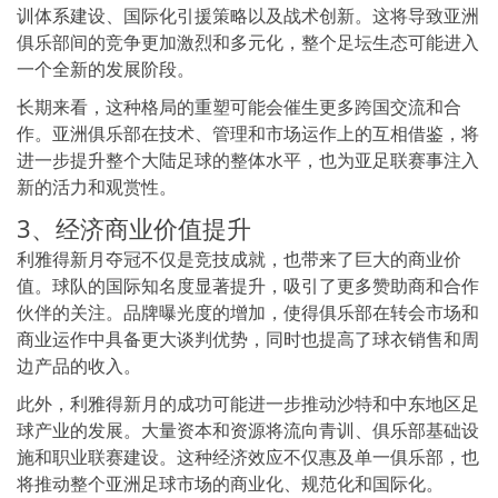
训体系建设、国际化引援策略以及战术创新。这将导致亚洲
俱乐部间的竞争更加激烈和多元化，整个足坛生态可能进入
一个全新的发展阶段。
长期来看，这种格局的重塑可能会催生更多跨国交流和合
作。亚洲俱乐部在技术、管理和市场运作上的互相借鉴，将
进一步提升整个大陆足球的整体水平，也为亚足联赛事注入
新的活力和观赏性。
3、经济商业价值提升
利雅得新月夺冠不仅是竞技成就，也带来了巨大的商业价
值。球队的国际知名度显著提升，吸引了更多赞助商和合作
伙伴的关注。品牌曝光度的增加，使得俱乐部在转会市场和
商业运作中具备更大谈判优势，同时也提高了球衣销售和周
边产品的收入。
此外，利雅得新月的成功可能进一步推动沙特和中东地区足
球产业的发展。大量资本和资源将流向青训、俱乐部基础设
施和职业联赛建设。这种经济效应不仅惠及单一俱乐部，也
将推动整个亚洲足球市场的商业化、规范化和国际化。