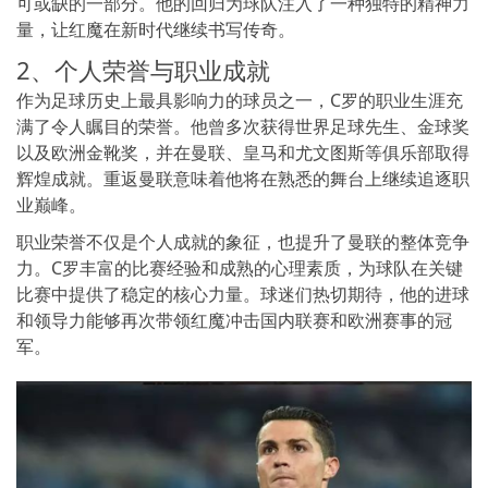
可或缺的一部分。他的回归为球队注入了一种独特的精神力
量，让红魔在新时代继续书写传奇。
2、个人荣誉与职业成就
作为足球历史上最具影响力的球员之一，C罗的职业生涯充
满了令人瞩目的荣誉。他曾多次获得世界足球先生、金球奖
以及欧洲金靴奖，并在曼联、皇马和尤文图斯等俱乐部取得
辉煌成就。重返曼联意味着他将在熟悉的舞台上继续追逐职
业巅峰。
职业荣誉不仅是个人成就的象征，也提升了曼联的整体竞争
力。C罗丰富的比赛经验和成熟的心理素质，为球队在关键
比赛中提供了稳定的核心力量。球迷们热切期待，他的进球
和领导力能够再次带领红魔冲击国内联赛和欧洲赛事的冠
军。