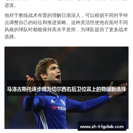
进攻。
他对于教练战术布置的理解日渐深入，可以根据不同对手特
点调整自己的站位和推进策略。这种灵活性使他在面对不同
风格的球队时都能保持高水平发挥，为球队提供了更多战术
选择。