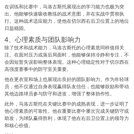
在训练和比赛中，马洛古斯托展现出的学习能力也极为突
出。他能够快速吸收教练的战术意图，并在实战中贯彻执
行。这种战术适应能力，使他在切尔西右后卫位置上的地位
日益稳固。
4、心理素质与团队影响力
除了技术和战术能力，马洛古斯托的心理素质同样值得关
注。在面对压力或落后局面时，他能够保持冷静和专注，不
会因短暂失误影响整体表现。这种心理稳定性对于切尔西在
高强度赛事中的防守至关重要。
他在更衣室和场上也展现出良好的团队影响力。作为年轻球
员，他不仅通过自身表现赢得队友信任，也能够鼓励和带动
其他边路球员参与防守和进攻，增强了整体协作性。
此外，马洛古斯托在关键比赛中的成熟表现，进一步证明了
他心理素质的可靠性。他在重要比赛中屡次完成关键防守或
助攻，为球队赢得胜利，体现了他在右后卫位置上的领导力
和核心价值。