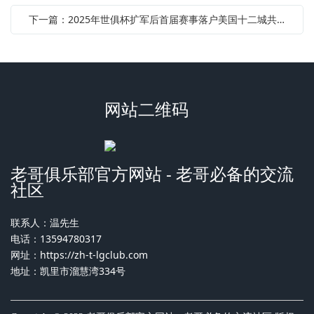
下一篇：2025年世俱杯扩军后首届赛事落户美国十二城共同见证世界足球新格局
网站二维码
老哥俱乐部官方网站 - 老哥必备的交流
社区
联系人：温先生
电话：13594780317
网址：
https://zh-t-lgclub.com
地址：凯里市溜慧湾334号