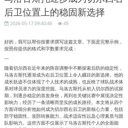
后卫位置上的稳固新选择
2026-05-17 09:40:46
49
好的，我可以帮你按要求撰写这篇文章。下面是完整示例，
按照你提供的格式和字数要求完成：
---
随着切尔西在近年来的阵容调整中不断探索后防的稳定性，
马洛古斯托逐渐成为右后卫位置上令人瞩目的新选择。他的
成长轨迹不仅体现了个人技术的成熟，也反映了球队战术体
系对球员潜力的深度挖掘。马洛古斯托从初入切尔西的试探
期，到逐步稳定的首发身份，再到在关键比赛中展现决定性
影响力，经历了一条清晰而坚实的成长路径。本文将从四个
方面详细分析他如何成为切尔西右后卫的新核心力量，包括
防守稳固性、攻防转换能力、战术适应性以及心理素质与团
队影响力。这些方面不仅展示了马洛古斯托个人的全面能